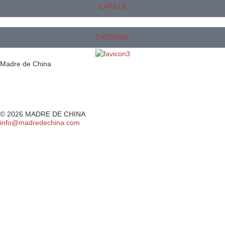
CAPILLA
CATEDRAL
Madre de China
IMAGEN
CAPILLA
CATEDRAL
ASOCIACIÓN
EXPOSICIÓN
ALBUM
© 2026 MADRE DE CHINA
info@madredechina.com
+34 682642352
lamadredechina
POLÍTICA DE PRIVACIDAD