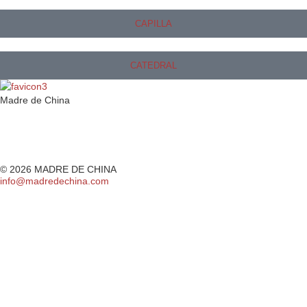
CAPILLA
CATEDRAL
Madre de China
IMAGEN
CAPILLA
CATEDRAL
ASOCIACIÓN
EXPOSICIÓN
ALBUM
© 2026 MADRE DE CHINA
info@madredechina.com
+34 682642352
lamadredechina