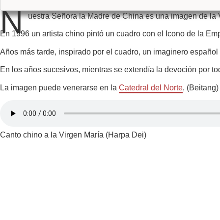
N
uestra Señora la Madre de China es una imagen de la V
En 1996 un artista chino pintó un cuadro con el Icono de la Emp
Años más tarde, inspirado por el cuadro, un imaginero español 
En los años sucesivos, mientras se extendía la devoción por t
La imagen puede venerarse en la
Catedral del Norte
, (Beitang)
Canto chino a la Virgen María (Harpa Dei)